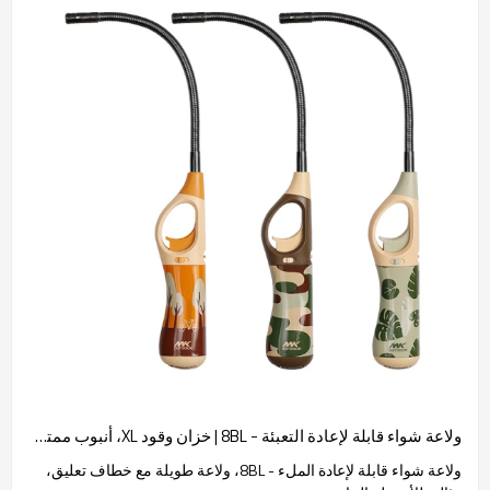
ولاعة شواء قابلة لإعادة التعبئة - 8BL | خزان وقود XL، أنبوب ممتد 220 مم، لهب مقاوم للرياح
ولاعة شواء قابلة لإعادة الملء - 8BL، ولاعة طويلة مع خطاف تعليق،