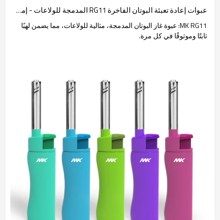
عبوات إعادة تعبئة البوتان الفاخرة RG11 المدمجة للولاعات - إمداد غاز البيوتان للتطبيقات المحمولة
MK RG11: عبوة غاز البوتان المدمجة، مثالية للولاعات، مما يضمن لهبًا
ثابتًا وموثوقًا في كل مرة.