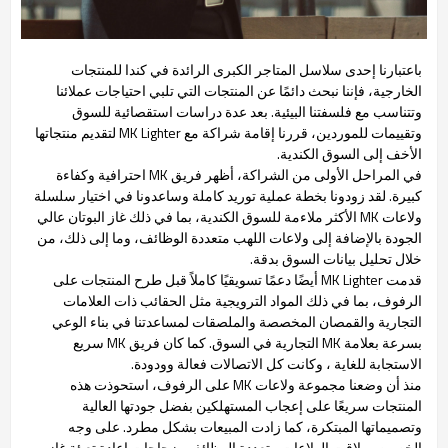
باعتبارنا إحدى سلاسل المتاجر الكبرى الرائدة في كندا للمنتجات
الخارجية، فإننا نبحث دائمًا عن المنتجات التي تلبي احتياجات عملائنا
وتتناسب مع فلسفتنا البيئية. بعد عدة دراسات استقصائية للسوق
وتقييمات للموردين، قررنا إقامة شراكة مع MK Lighter لتقديم منتجاتها
الأخف إلى السوق الكندية.
في المراحل الأولى من الشراكة، أظهر فريق MK احترافية وكفاءة
كبيرة. لقد زودونا بخطة عملية توريد كاملة وساعدونا في اختيار سلسلة
ولاعات MK الأكثر ملاءمة للسوق الكندية، بما في ذلك غاز البوتان عالي
الجودة بالإضافة إلى ولاعات اللهب متعددة الوظائف، وما إلى ذلك، من
خلال تحليل بيانات السوق بدقة.
قدمت MK Lighter أيضًا دعمًا تسويقيًا كاملاً قبل طرح المنتجات على
الرفوف، بما في ذلك المواد الترويجية مثل الحقائب ذات العلامات
التجارية والقمصان المخصصة والملصقات لمساعدتنا في بناء الوعي
بسرعة بعلامة MK التجارية في السوق. كما كان فريق MK سريع
الاستجابة للغاية ، وكانت كل الاتصالات فعالة وودودة.
منذ أن وضعنا مجموعة ولاعات MK على الرفوف، استحوذت هذه
المنتجات سريعًا على إعجاب المستهلكين بفضل جودتها العالية
وتصميماتها المبتكرة، كما زادت المبيعات بشكل مطرد. على وجه
الخصوص، لاقت الولاعات متعددة الوظائف وزجاجات إعادة تعبئة غاز