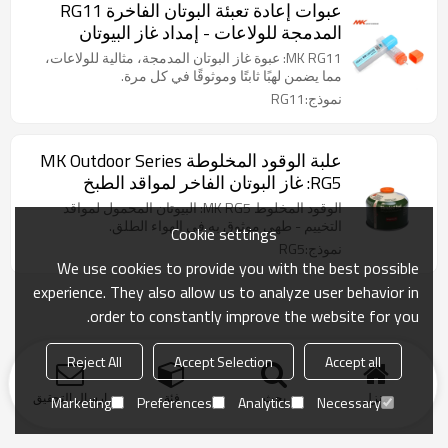
عبوات إعادة تعبئة البوتان الفاخرة RG11
المدمجة للولاعات - إمداد غاز البيوتان
للتطبيقات المحمولة
MK RG11: عبوة غاز البوتان المدمجة، مثالية للولاعات،
مما يضمن لهبًا ثابتًا وموثوقًا في كل مرة.
نموذج:RG11
علبة الوقود المخلوطة MK Outdoor Series
RG5: غاز البوتان الفاخر لمواقد الطبخ
الخارجية
الوقود المخلوط MK RG5: البيوتان المحمول لمواقد
التخييم - طهي موثوق به في الهواء الطلق.
Cookie settings
نموذج:RG5
We use cookies to provide you with the best possible
experience. They also allow us to analyze user behavior in
order to constantly improve the website for you.
Reject All
Accept Selection
Accept all
منزل
بحث
فئة
ارسال التحقيق
Marketing
Preferences
Analytics
Necessary