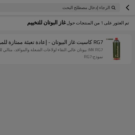
الرجاء إدخال مصطلح البحث
غاز البوتان للتخييم
تم العثور على
1
من المنتجات حول
RG7 كاسيت غاز البيوتان - إعادة تعبئة ممتازة للمواقد المحمولة ولاعات الشعلة
MK RG7: بيوتان عالي النقاء لولاعات الشعلة والمواقد، مثالي للاستخدام في الهواء الطلق وفي الطهي.
نموذج:RG7