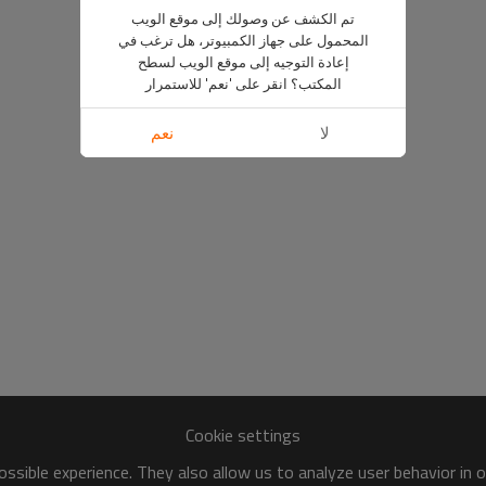
تم الكشف عن وصولك إلى موقع الويب
المحمول على جهاز الكمبيوتر، هل ترغب في
إعادة التوجيه إلى موقع الويب لسطح
المكتب؟ انقر على 'نعم' للاستمرار
لا
نعم
Cookie settings
ssible experience. They also allow us to analyze user behavior in 