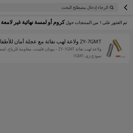
الرجاء إدخال مصطلح البحث
كروم أو لمسة نهائية غير لامعة
تم العثور على
1
من المنتجات حول
ZY-7GMT ولاعة لهب نفاثة مع عجلة أمان للأطفال، تصميم منحني مريح - لمسة نهائية من الكروم أو غير اللامع
ولاعة لهب نفاثة ZY-7GMT - بيوتان فلينت، مقاومة للرياح، لمسة نهائية من الكروم أو غير اللامعة - مدى الحياة 3000 | ولاعات MK ضد الرياح
نموذج:زي-7GMT