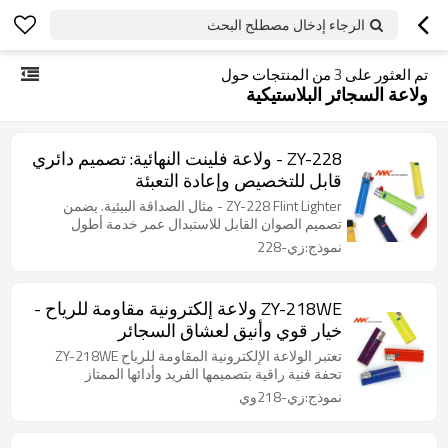
الرجاء إدخال مصطلح البحث
تم العثور على
3
من المنتجات حول
ولاعة السجائر البلاستيكية
ZY-228 - ولاعة فلينت النهائية: تصميم دائري
قابل للتخصيص وإعادة التعبئة
ZY-228 Flint Lighter - مثال الصداقة البيئية. يضمن
تصميم الصوان القابل للاستبدال عمر خدمة أطول
نموذج:زي-228
ZY-218WE ولاعة إلكترونية مقاومة للرياح -
خيار قوي وأنيق لعشاق السجائر
تعتبر الولاعة الإلكترونية المقاومة للرياح ZY-218WE
تحفة فنية راقية بتصميمها الفريد وأدائها الممتاز
نموذج:زي-218وي