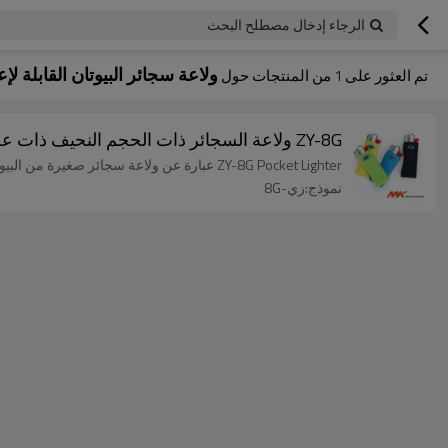
الرجاء إدخال مصطلح البحث
ولاعة سجائر البيوتان القابلة لإ
تم العثور على
1
من المنتجات حول
ZY-8G ولاعة السجائر ذات الحجم النحيف ذات عجلة الصوان القابلة لإعادة الملء
ZY-8G Pocket Lighter عبارة عن ولاعة سجائر صغيرة من البيوتان قابلة لإعادة التعبئة. يتميز بإشعال عجلة الصوان وهو مثالي للاستخدام.
نموذج:زي-8G