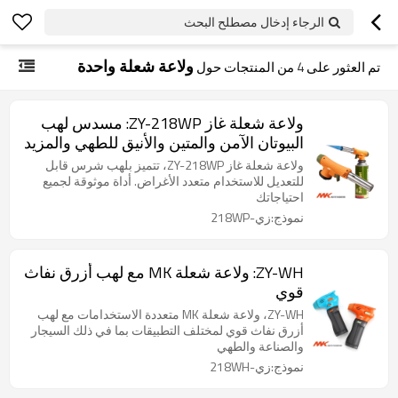
الرجاء إدخال مصطلح البحث
ولاعة شعلة واحدة
تم العثور على
4
من المنتجات حول
ولاعة شعلة غاز ZY-218WP: مسدس لهب
البيوتان الآمن والمتين والأنيق للطهي والمزيد
ولاعة شعلة غاز ZY-218WP، تتميز بلهب شرس قابل
للتعديل للاستخدام متعدد الأغراض. أداة موثوقة لجميع
احتياجاتك
نموذج:زي-218WP
ZY-WH: ولاعة شعلة MK مع لهب أزرق نفاث
قوي
ZY-WH، ولاعة شعلة MK متعددة الاستخدامات مع لهب
أزرق نفاث قوي لمختلف التطبيقات بما في ذلك السيجار
والصناعة والطهي
نموذج:زي-218WH