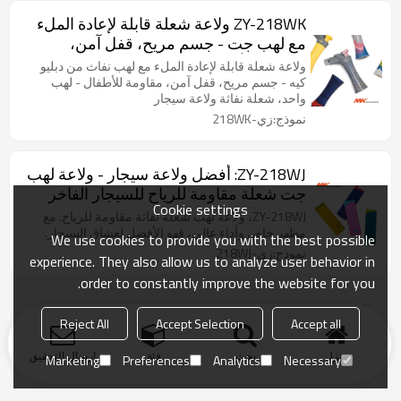
ZY-218WK ولاعة شعلة قابلة لإعادة الملء
مع لهب جت - جسم مريح، قفل آمن،
مقاومة للأطفال
ولاعة شعلة قابلة لإعادة الملء مع لهب نفاث من دبليو
كيه - جسم مريح، قفل آمن، مقاومة للأطفال - لهب
واحد، شعلة نفاثة ولاعة سيجار
نموذج:زي-218WK
ZY-218WJ: أفضل ولاعة سيجار - ولاعة لهب
جت شعلة مقاومة للرياح للسيجار الفاخر
Cookie settings
ZY-218WJ، ولاعة لهب شعلة نفاثة مقاومة للرياح. مع
مظهر خاص وأداء عالي، فهو الأفضل لعشاق السيجار.
We use cookies to provide you with the best possible
نموذج:زي-218WJ
experience. They also allow us to analyze user behavior in
order to constantly improve the website for you.
Reject All
Accept Selection
Accept all
منزل
بحث
فئة
ارسال التحقيق
Marketing
Preferences
Analytics
Necessary