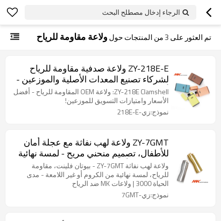
الرجاء إدخال مصطلح البحث
ولاعة مقاومة للرياح
تم العثور على
3
من المنتجات حول
ZY-218E-E ولاعة صدفية مقاومة للرياح
لشركاء تصنيع المعدات الأصلية والموزعين -
أسعار تنافسية ودعم التسويق
ZY-218E Clamshell: ولاعة OEM المقاومة للرياح - أفضل
الأسعار وامتيازات التسويق للموزعين!
نموذج:زي-218E-E
ZY-7GMT ولاعة لهب نفاثة مع عجلة أمان
للأطفال، تصميم منحني مريح - لمسة نهائية
من الكروم أو غير اللامع
ولاعة لهب نفاثة ZY-7GMT - بيوتان فلينت، مقاومة
للرياح، لمسة نهائية من الكروم أو غير اللامعة - مدى
الحياة 3000 | ولاعات MK ضد الرياح
نموذج:زي-7GMT